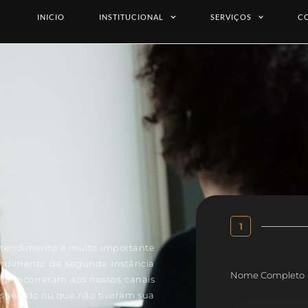
INICIO
INSTITUCIONAL
SERVIÇOS
C
1
e atendimento é muito importante
endimento de segunda instância
Nome Completo
e já recorreram aos nossos canais
sperado ou que não tiveram sua