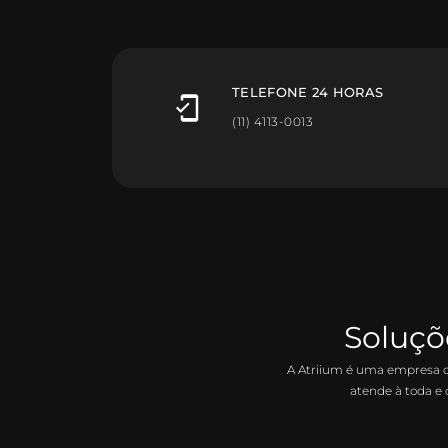
TELEFONE 24 HORAS
(11) 4113-0013
Soluçõ
A Atriium é uma empresa d
atende à toda e 