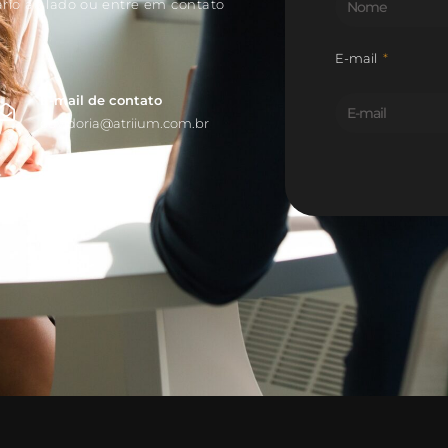
E-mail
E-mail de contato
ouvidoria@atriium.com.br