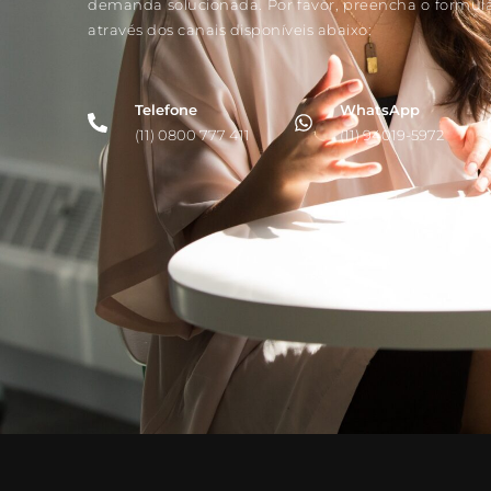
demanda solucionada. Por favor, preencha o formulário ao lado ou entre em contato
através dos canais disponíveis abaixo:
Telefone
WhatsApp
(11) 0800 777 411
(11) 94019-5972