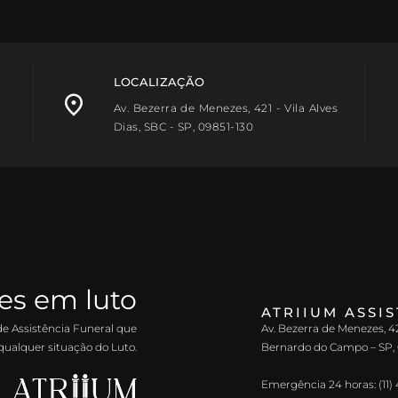
LOCALIZAÇÃO
Av. Bezerra de Menezes, 421 - Vila Alves
Dias, SBC - SP, 09851-130
es em luto
ATRIIUM ASSI
e Assistência Funeral que
Av. Bezerra de Menezes, 421
qualquer situação do Luto.
Bernardo do Campo – SP,
Emergência 24 horas: (11) 